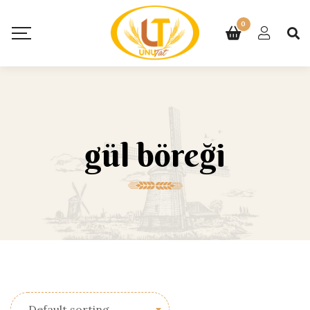
0
gül böreği
Default sorting