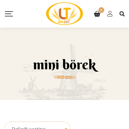
0
mini börek
Default sorting